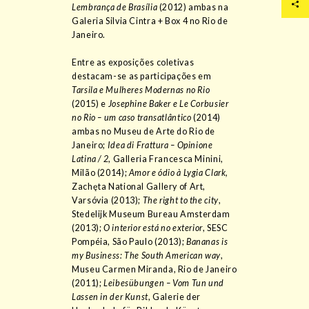
Lembrança de Brasília
(2012) ambas na
Galeria Silvia Cintra + Box 4 no Rio de
Janeiro.
Entre as exposições coletivas
destacam-se as participações em
Tarsila e Mulheres Modernas no Rio
(2015) e
Josephine Baker e Le Corbusier
no Rio – um caso transatlântico
(2014)
ambas no Museu de Arte do Rio de
Janeiro;
Idea di Frattura – Opinione
Latina / 2
, Galleria Francesca Minini,
Milão (2014);
Amor e ódio à Lygia Clark,
Zachęta National Gallery of Art,
Varsóvia (2013);
The right to the city
,
Stedelijk Museum Bureau Amsterdam
(2013);
O interior está no exterior
, SESC
Pompéia, São Paulo (2013);
Bananas is
my Business: The South American way
,
Museu Carmen Miranda, Rio de Janeiro
(2011);
Leibesübungen – Vom Tun und
Lassen
in der Kunst
, Galerie der