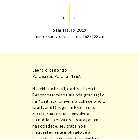
1
13
Sem Título
,
2019
Impressão sobre tecidos
,
162
x
122
cm
Laercio Redondo
Paranavaí, Paraná
,
1967
.
Nascido no Brasil, o artista Laercio
Redondo terminou sua pós-graduação
na Konstfack, University college of Art,
Crafts and Design em Estocolmo,
Suécia. Sua pesquisa envolve a
memória coletiva e seus apagamentos
na sociedade, seu trabalho é
freqüentemente motivado pela
interpretação de eventos específicos