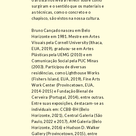
o artista nos leva a refletir sobre como
surgiram e o sentido que os materiais e
as técnicas, como o concreto e o
chapisco, são vistos na nossa cultura.
Bruno Cançado nasceu em Belo
Horizonte em 1981. Mestre em Artes
Visuais pela Cornell University (Ithaca,
EUA, 2019), graduou-se em Artes
Plásticas pela UEMG (2010) e em
Comunicação Social pela PUC Minas
(2003). Participou de diversas
residências, como Lighthouse Works
(Fishers Island, EUA, 2019), Fine Arts
Work Center (Provincetown, EUA,
2014-2015) e Fundação Bienal de
Cerveira (Portugal, 2014), entre outras.
Entre suas exposições, destacam-se as
individuais em: CCBB-BH (Belo
Horizonte, 2021), Central Galeria (São
Paulo, 2022 e 2017), AM Galeria (Belo
Horizonte, 2016) e Hudson D. Walker
Gallery (Provincetown, 2015), entre