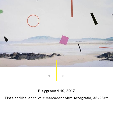
1
8
Playground 10
,
2017
Tinta acrílica, adesivo e marcador sobre fotografia
,
38
x
25
cm